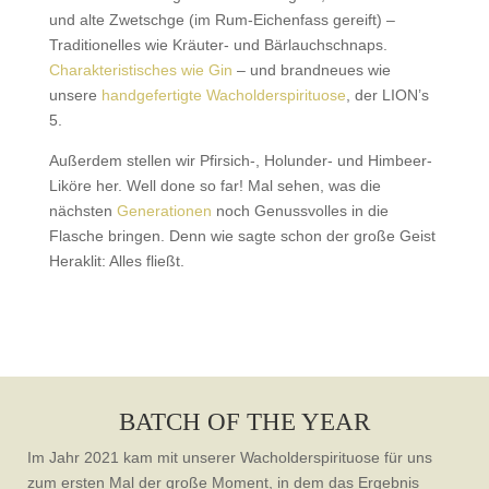
und alte Zwetschge (im Rum-Eichenfass gereift) –
Traditionelles wie Kräuter- und Bärlauchschnaps.
Charakteristisches wie Gin
– und brandneues wie
unsere
handgefertigte Wacholderspirituose
, der LION’s
5.
Außerdem stellen wir Pfirsich-, Holunder- und Himbeer-
Liköre her. Well done so far! Mal sehen, was die
nächsten
Generationen
noch Genussvolles in die
Flasche bringen. Denn wie sagte schon der große Geist
Heraklit: Alles fließt.
BATCH OF THE YEAR
Im Jahr 2021 kam mit unserer Wacholderspirituose für uns
zum ersten Mal der große Moment, in dem das Ergebnis